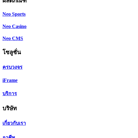
ผลิตภัณฑ์
Neo Sports
Neo Casino
Neo CMS
โซลูชั่น
ครบวงจร
iFrame
บริการ
บริษัท
เกี่ยวกับเรา
อาชีพ