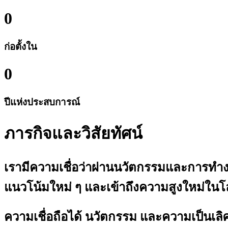
0
ก่อตั้งใน
0
ปีแห่งประสบการณ์
ภารกิจและวิสัยทัศน์
เรามีความเชื่อว่าผ่านนวัตกรรมและการทำง
แนวโน้มใหม่ ๆ และเข้าถึงความสูงใหม่ใน
ความเชื่อถือได้ นวัตกรรม และความเป็นเลิศเ