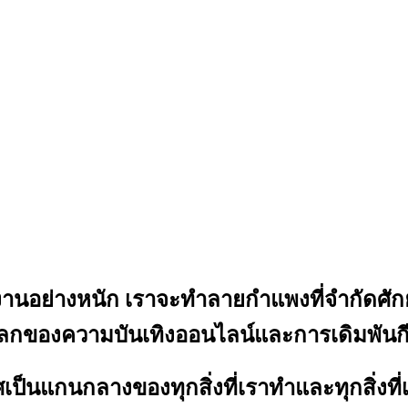
านอย่างหนัก เราจะทำลายกำแพงที่จำกัดศักย
โลกของความบันเทิงออนไลน์และการเดิมพันก
ป็นแกนกลางของทุกสิ่งที่เราทำและทุกสิ่งที่