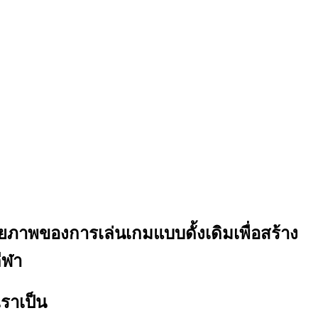
ภาพของการเล่นเกมแบบดั้งเดิมเพื่อสร้าง
ีฬา
เราเป็น