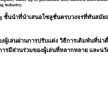
ng industry.
ng ชั้นนำที่นำเสนอโซลูชั่นครบวงจรที่ทันสม
ผู้เล่นผ่านการปรับแต่ง วิธีการเดิมพันที่น
มือการมีส่วนร่วมของผู้เล่นที่หลากหลาย และ