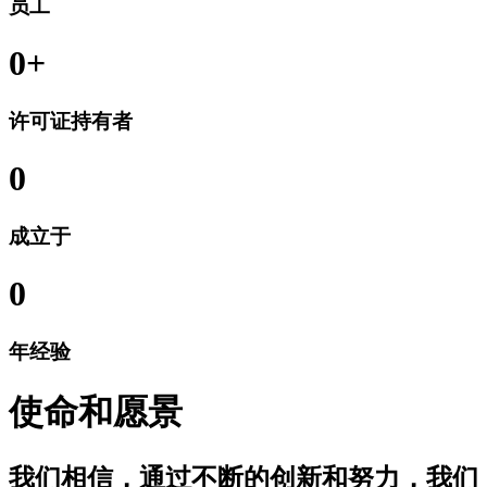
员工
0
+
许可证持有者
0
成立于
0
年经验
使命和愿景
我们相信，通过不断的创新和努力，我们