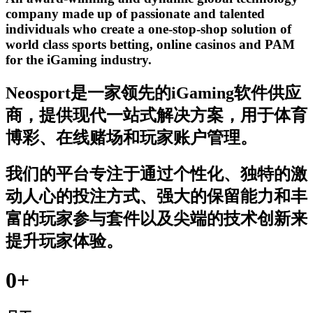
company made up of passionate and talented
individuals who create a one-stop-shop solution of
world class sports betting, online casinos and PAM
for the iGaming industry.
Neosport是一家领先的iGaming软件供应
商，提供现代一站式解决方案，用于体育
博彩、在线赌场和玩家账户管理。
我们的平台专注于通过个性化、独特的激
动人心的投注方式、强大的保留能力和丰
富的玩家参与套件以及尖端的技术创新来
提升玩家体验。
0
+